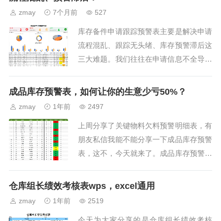
zmay
7个月前
527
库存备件申请跟踪预警表主要是解决申请
流程混乱、跟踪无头绪、库存预警滞后这
三大难题。我们往往在申请信息不全导致
采购反复核对，进度靠人工追问效率低，
库存低于安全值没法及时提醒，今天这个
成品库存预警表，如何让你的生意少亏50%？
库存备件申请跟踪预警...
zmay
1年前
2497
上周分享了关键物料欠料预警明细表，有
朋友私信我能不能分享一下成品库存预警
表，这不，今天就来了。成品库存预警表
是一张能提醒你仓库里成品货物多少的表
格。比如，你有一家卖手机的店，仓库里
仓库组长绩效考核表wps，excel通用
有各种型号的手机和颜...
zmay
1年前
2519
今天为大家分享的是仓库组长绩效考核