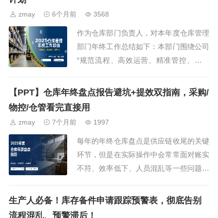
zmay
6个月前
3568
作为仓库部门负责人，对本年度仓库管理
部门年终工作总结如下：本部门围绕公司
“规范流程、高效运营、精准管控、安全
保障”的目标，统筹原料仓、半成品仓、
成品仓三大主要区域，依托ERP系统实现
【PPT】仓库年终盘点报告避坑+提效双指南，采购/
了对货物的数字化管...
物控/仓管看完直接用
zmay
7个月前
1997
每年的年终仓库盘点是供应链收尾的关键
环节，但是在实际操作中会常常面对账实
不符、效率低下、人员混乱等一些问题！
今天分享的这个年度仓库年终盘点报告pp
t模板主要是针对制造业仓库痛点，拆解
生产人必备！库存备件申请跟踪预警表，彻底告别
从盘点前准备、现场...
流程混乱、预警滞后！