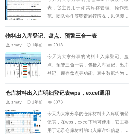
表，它主要用于评其库存管理、操作规
范、团队协作等职责履行情况，以保障仓
库高效运作并激励持续改进。一、日常管
理1、配合服务意识：积极配合执行公司
物料出入库登记、盘点、预警三合一表
相关规定要求；完善管理范...
zmay
1年前
2913
今天为大家分享的物料出入库登记、盘
点、预警三合一表，包括入库登记、出库
登记、库存盘点等功能。表中数据均为举
例用。一、物料登记汇总表从下图中我们
可以看到分成了三个部分。第一部分是库
仓库材料出入库明细登记表wps，excel通用
存不足物料，库存饱和物...
zmay
1年前
3073
今天为大家分享的仓库材料出入库明细登
记表，在wps，excel下均可使用，它主要
用于记录仓库材料的出入库详细信息，方