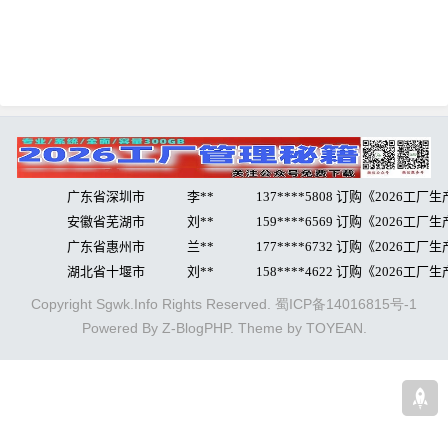
Copyright Sgwk.Info Rights Reserved.
蜀ICP备14016815号-1
Powered By
Z-BlogPHP
. Theme by
TOYEAN
.