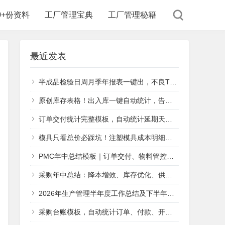
00+份资料
工厂管理宝典
工厂管理秘籍
最近发表
半成品检验日周月季年报表一键出，不良TOP3自动追
原创库存表格！出入库一键自动统计，告别手工汇总
订单交付统计完整模板，自动统计延期天数、交付达成率
模具只看总价必踩坑！注塑模具成本明细报价单（附模板），采购核对报价专用
PMC年中总结模板｜订单交付、物料管控、新产线落地工作汇报
采购年中总结：降本增效、库存优化、供应链风险防控方案
2026年生产管理半年度工作总结及下半年工作计划
采购台账模板，自动统计订单、付款、开票数据