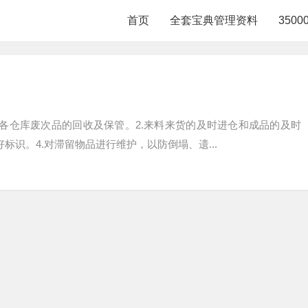
首页
全套宝典管理资料
350
部各仓库废次品的回收及保管。2.来料来货的及时进仓和成品的及时
标识。4.对滞留物品进行维护，以防倒塌、遗...