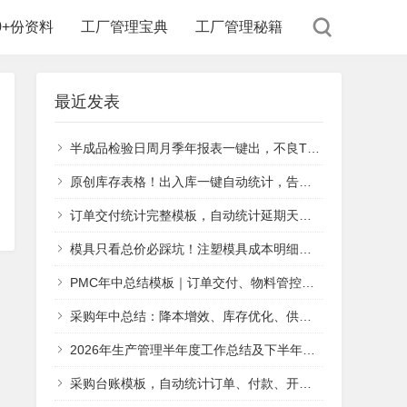
00+份资料
工厂管理宝典
工厂管理秘籍
最近发表
半成品检验日周月季年报表一键出，不良TOP3自动追
原创库存表格！出入库一键自动统计，告别手工汇总
订单交付统计完整模板，自动统计延期天数、交付达成率
模具只看总价必踩坑！注塑模具成本明细报价单（附模板），采购核对报价专用
PMC年中总结模板｜订单交付、物料管控、新产线落地工作汇报
采购年中总结：降本增效、库存优化、供应链风险防控方案
2026年生产管理半年度工作总结及下半年工作计划
采购台账模板，自动统计订单、付款、开票数据