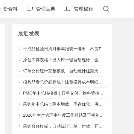
00+份资料
工厂管理宝典
工厂管理秘籍
最近发表
半成品检验日周月季年报表一键出，不良TOP3自动追
原创库存表格！出入库一键自动统计，告别手工汇总
订单交付统计完整模板，自动统计延期天数、交付达成率
模具只看总价必踩坑！注塑模具成本明细报价单（附模板），采购核对报价专用
PMC年中总结模板｜订单交付、物料管控、新产线落地工作汇报
采购年中总结：降本增效、库存优化、供应链风险防控方案
2026年生产管理半年度工作总结及下半年工作计划
采购台账模板，自动统计订单、付款、开票数据