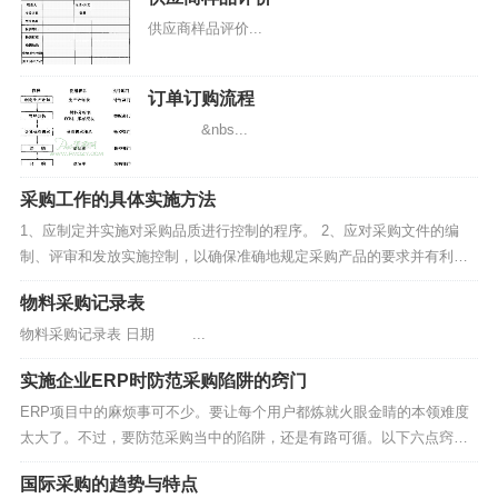
供应商样品评价...
订单订购流程
&nbs...
采购工作的具体实施方法
1、应制定并实施对采购品质进行控制的程序。 2、应对采购文件的编
制、评审和发放实施控制，以确保准确地规定采购产品的要求并有利于
供应商理解。 3、直对每一个供应商提供合格产品的能力进行适当地评
物料采购记录表
审，并...
物料采购记录表 日期 ...
实施企业ERP时防范采购陷阱的窍门
ERP项目中的麻烦事可不少。要让每个用户都炼就火眼金睛的本领难度
太大了。不过，要防范采购当中的陷阱，还是有路可循。以下六点窍门
值得采购同仁学习一下。 1、了解自身需求 在实施ERP之前，提前将...
国际采购的趋势与特点