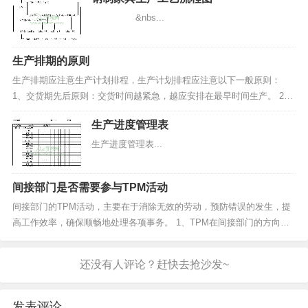
际下单数据确认物料采购计划。在操作上还需要对
库存量的变动情况报告所列...
&nbs...
生产排期的原则
生产排期应注意生产计划排程，生产计划排程应注意以下一般原则：
1、交货期先后原则：交货时间越紧急，越应安排在最早时间生产。 2、
客户分类原则：重点的客户，其定单排程应越受到重视。 3...
生产进度管理表
生产进度管理表...
间接部门是否需要参与TPM活动
间接部门的TPM活动，主要在于消除无效的劳动，预防错误的发生，提
高工作效率，确保顺畅地处理各项事务。 1、TPM在间接部门的方向：
①支援生产单位的TPM活动。 ②各项信息处理加工。 ③消...
发表评论