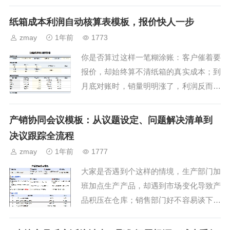
生位置上的空缺，几乎同时，离他最近的
队友会横移半步，直接把空缺位置填得严
纸箱成本利润自动核算表模板，报价快人一步
丝合缝，减少失分。其...
zmay
1年前
1773
你是否算过这样一笔糊涂账：客户催着要
报价，却始终算不清纸箱的真实成本；到
月底对账时，销量明明涨了，利润反而没
有增加。纸张价格的波动、加工工艺的差
异、运输成本这些都暗藏玄机……这些我
产销协同会议模板：从议题设定、问题解决清单到
们看不见的“成本黑洞...
决议跟踪全流程
zmay
1年前
1777
大家是否遇到个这样的情境，生产部门加
班加点生产产品，却遇到市场变化导致产
品积压在仓库；销售部门好不容易谈下的
大订单，生产部门却说没有原材料，无法
按时交货。要解决这些难题，就需要多个