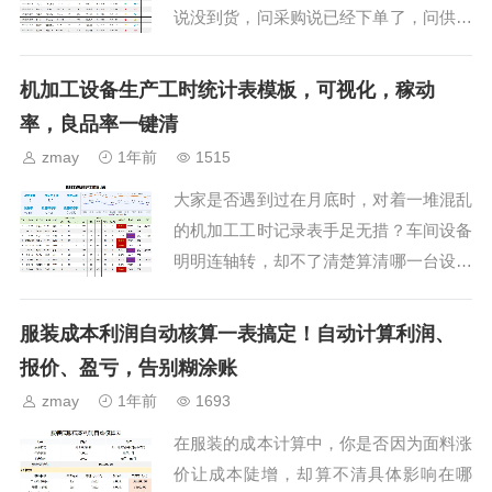
说没到货，问采购说已经下单了，问供应
商说物料已经发出来了？其实这是因在途
物料信息管理混乱，导致产线停工待
机加工设备生产工时统计表模板，可视化，稼动
料……今天为大家分享的...
率，良品率一键清
zmay
1年前
1515
大家是否遇到过在月底时，对着一堆混乱
的机加工工时记录表手足无措？车间设备
明明连轴转，却不了清楚算清哪一台设备
创造了多少效益；想优化一下生产排产，
又拿不出详细的工时数据来做支撑；员工
服装成本利润自动核算一表搞定！自动计算利润、
计件结算工资时，有可...
报价、盈亏，告别糊涂账
zmay
1年前
1693
在服装的成本计算中，你是否因为面料涨
价让成本陡增，却算不清具体影响在哪