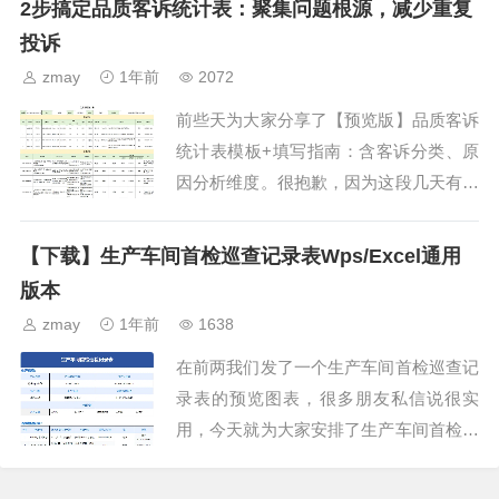
2步搞定品质客诉统计表：聚集问题根源，减少重复
部门坐在一起召开协调...
投诉
zmay
1年前
2072
前些天为大家分享了【预览版】品质客诉
统计表模板+填写指南：含客诉分类、原
因分析维度。很抱歉，因为这段几天有点
忙，一直拖到现在才把电子版文档制作出
来，会员用户可以直接到底部左下角点原
【下载】生产车间首检巡查记录表Wps/Excel通用
文链接进入下载。今天...
版本
zmay
1年前
1638
在前两我们发了一个生产车间首检巡查记
录表的预览图表，很多朋友私信说很实
用，今天就为大家安排了生产车间首检巡
查记录表Wps/Excel通用版本，从图中可
以看到这个表格主要包括了生产信息、首