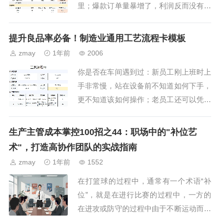
里；爆款订单量暴增了，利润反而没有涨
多少；报价时凭经验拍脑袋，总担心亏了
成本或丢了订单。面料、加工、辅料里的
提升良品率必备！制造业通用工艺流程卡模板
这些成本，正悄悄啃食着...
zmay
1年前
2006
你是否在车间遇到过：新员工刚上班时上
手非常慢，站在设备前不知道如何下手，
更不知道该如何操作；老员工还可以凭经
验干活，换个人就容易出错；生产出来的
产品质量时好时坏，追溯问题却始终找不
生产主管成本掌控100招之44：职场中的"补位艺
到关键原因。造成这些...
术"，打造高协作团队的实战指南
zmay
1年前
1552
在打篮球的过程中，通常有一个术语“补
位”，就是在进行比赛的过程中，一方的
在进攻或防守的过程中由于不断运动而产