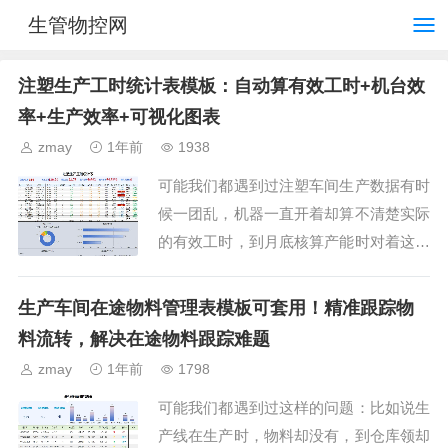
生管物控网
注塑生产工时统计表模板：自动算有效工时+机台效
率+生产效率+可视化图表
zmay
1年前
1938
可能我们都遇到过注塑车间生产数据有时
候一团乱，机器一直开着却算不清楚实际
的有效工时，到月底核算产能时对着这些
手写记录却无从下手；想优化生产排产，
却拿不出依据。导致这些问题的根源，就
生产车间在途物料管理表模板可套用！精准跟踪物
在于没有一个统一的统...
料流转，解决在途物料跟踪难题
zmay
1年前
1798
可能我们都遇到过这样的问题：比如说生
产线在生产时，物料却没有，到仓库领却