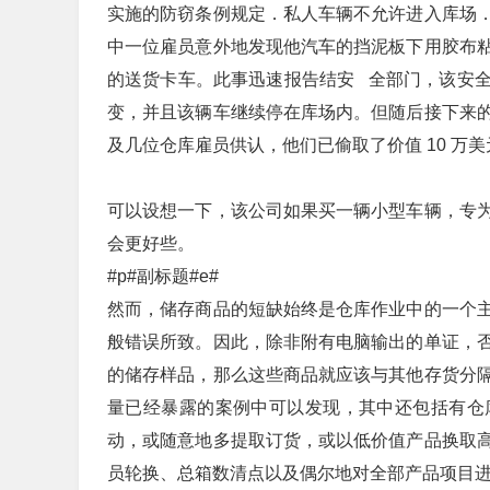
实施的防窃条例规定．私人车辆不允许进入库场
中一位雇员意外地发现他汽车的挡泥板下用胶布
的送货卡车。此事迅速报告结安 全部门，该安
变，并且该辆车继续停在库场内。但随后接下来
及几位仓库雇员供认，他们已偷取了价值 10 万
可以设想一下，该公司如果买一辆小型车辆，专
会更好些。
#p#副标题#e#
然而，储存商品的短缺始终是仓库作业中的一个
般错误所致。因此，除非附有电脑输出的单证，
的储存样品，那么这些商品就应该与其他存货分
量已经暴露的案例中可以发现，其中还包括有仓
动，或随意地多提取订货，或以低价值产品换取
员轮换、总箱数清点以及偶尔地对全部产品项目