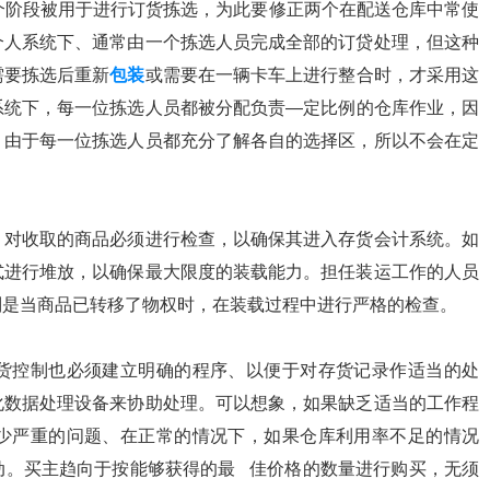
个阶段被用于进行订货拣选，为此要修正两个在配送仓库中常使
个人系统下、通常由一个拣选人员完成全部的订贷处理，但这种
需要拣选后重新
包装
或需要在一辆卡车上进行整合时，才采用这
系统下，每一位拣选人员都被分配负责—定比例的仓库作业，因
。由于每一位拣选人员都充分了解各自的选择区，所以不会在定
。对收取的商品必须进行检查，以确保其进入存货会计系统。如
式进行堆放，以确保最大限度的装载能力。担任装运工作的人员
别是当商品已转移了物权时，在装载过程中进行严格的检查。
货控制也必须建立明确的程序、以便于对存货记录作适当的处
化数据处理设备来协助处理。可以想象，如果缺乏适当的工作程
少严重的问题、在正常的情况下，如果仓库利用率不足的情况
动。买主趋向于按能够获得的最 佳价格的数量进行购买，无须