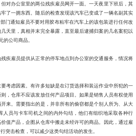
．但对办公室里的两位残疾雇员网开一面。一天夜里下班后，其
粘牢了一拥东西。随后的检查发现该汽车已变成了一辆名副其实
全部门通知雇员不要对用胶布粘牢在汽车上的该包装进行任何改
的几天里，真相并末完全暴露，直至最后逮捕归案的几名案犯以
美元的公司商品。
为残疾雇员提供从正常的停车地点到办公室的交通服务，情况将
主要考虑因素。有许多短缺是在订货选择和装运作业中所犯的一
否则，仓库不应该发放任何产品项目。如果是销售人员有权使用
隔开来。需要指出的是，并非所有的偷窃都是个别人所为、从大
库人员与卡车司机之间的内外勾结，他们有组织地采取各种行
高价值产品，企图从仓库中搬走未经许可的商品。因此，通过雇
进行突击检查，可以减少这类勾结活动的发生。