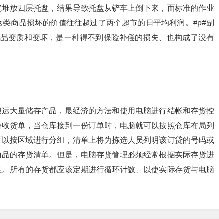
就堆放四层托盘，结果导致托盘从铲车上倒下来，而标准的作业
类商品损坏的价值往往超过了两个超市的日平均利润。#p#副
产品变质和变坏，是一种得不到保险补偿的损失、也构成了没有
搬运大量储存产品，最经济的方法和使用电脑进行结帐和存货控
份收货单，当仓库接到一份订单时，电脑就可以按照仓库布局列
可以按区域进行分组，清单上将为拣选人员列明该订贷的号码或
商品的存货清单。但是，电脑存货管理必须经常根据实际存货进
性。所有的存货都应该定期进行循环计数、以使实际存货与电脑