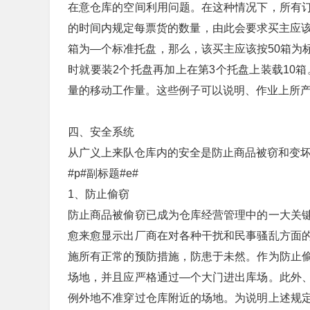
在意仓库的空间利用问题。在这种情况下，所有
的时间内规定每票货的数量，由此会要求买主应该
箱为—个标准托盘，那么，该买主应该按50箱为标
时就要装2个托盘再加上在第3个托盘上装载10箱
量的移动工作量。这些例子可以说明、作业上所
四、安全系统
从广义上来队仓库内的安全是防止商品被窃和变
#p#副标题#e#
1、防止偷窃
防止商品被偷窃已成为仓库经营管理中的一大关
愈来愈显示出厂商在对各种干扰和民事骚乱方面
施所有正常的预防措施，防患于未然。作为防止
场地，并且应严格通过—个大门进出库场。此外
例外地不准穿过仓库附近的场地。为说明上述规