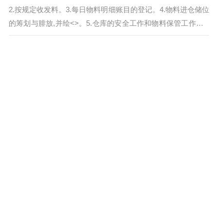
2.按规定收发料。3.每日物料明细账目的登记。4.物料进仓储位
的筹划与腓放,并绘˂˃。5.仓库的安全工作和物料保管工作。6.
填写货仓相关报表。7...