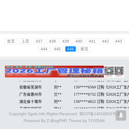
首页
上页
437
438
439
440
441
442
443
444
445
446
尾页
Copyright Sgwk.Info Rights Reserved.
蜀ICP备14016815号-1
Powered By
Z-BlogPHP
. Theme by
TOYEAN
.