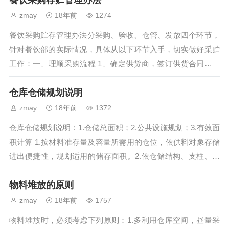
餐饮采购存贮管理办法
zmay
18年前
1274
餐饮采购贮存管理办法分采购、验收、仓管、发放四个环节，
针对餐饮部的实际情况，具体从以下环节入手，切实做好采贮
工作：一、理顺采购流程 1、确定供货商，签订供货合同。供
货商类别：米油类、鸡鸭类、鱼类、海鲜...
仓库仓储规划说明
zmay
18年前
1372
仓库仓储规划说明：1.仓储总面积；2.公共设施规划；3.有效面
积计算 1.按材料准存量及容量所需用的仓位，依供料对象存储
进出便捷性，规划适用的储存面积。2.依仓储结构、支柱、楼
梯、走道、办公场所等。3...
物料堆放的原则
zmay
18年前
1757
物料堆放时，必须考虑下列原则：1.多利用仓库空间，昼量采