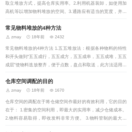
取立堆放方式，提高仓库实用率。2.利用机器装卸，如使用加
高机等以增加物料堆放的空间。3.通路应有适当的宽度，并保
持装卸空间，则可保持物料搬运的顺...
常见物料堆放的4种方法
zmay
18年前
2432
常见物料堆放的4种方法 1.五五堆放法：根据各种物料的特性
和开头做到“五五成行，五五成方，五五成串，五五成堆，五五
成层”使物料迭放整齐，便于点数，盘点和取送，此方法适用于
产品外形较大，外形规则的企业。...
仓库空间调配的目的
zmay
18年前
1670
仓库空间的调配在于将仓储空间作最好的有效利用，它的目的
在于： 1.密集的空间利用，即最大的实用率，减少仓储成本。
2.物料容易取得，即收发料非常方便。 3.物料管制的最大基
础。 4.物料安排最...